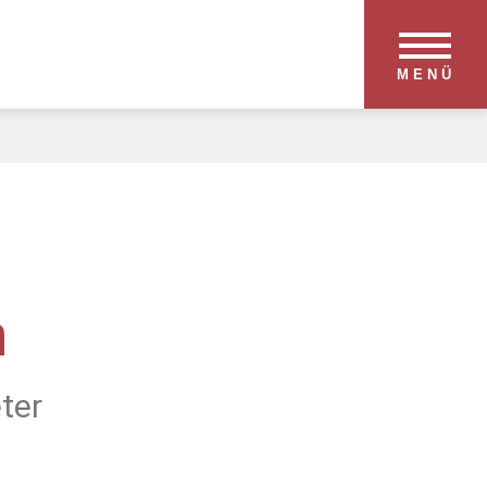
MENÜ
m
ter